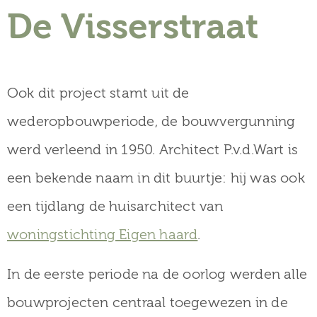
museum
De Visserstraat
Activiteiten
Ook dit project stamt uit de
wederopbouwperiode, de bouwvergunning
werd verleend in 1950.
Architect P.v.d.Wart
is
Verhalen
een bekende naam in dit buurtje: hij was ook
over
een tijdlang de huisarchitect van
Zuilen
woningstichting Eigen haard
.
In de eerste periode na de oorlog werden alle
Collectie
bouwprojecten centraal toegewezen in de