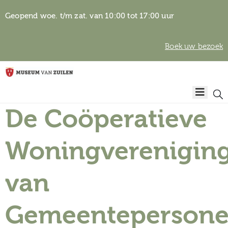
Geopend woe. t/m zat. van 10:00 tot 17:00 uur
Boek uw bezoek
Privacyverklaring
Home
Algemene
voorwaarden
De Coöperatieve
Auteursrechten
Plan
& beeldgebruik
uw
Woningverenigin
bezoek
van
Gemeentepersone
Over het