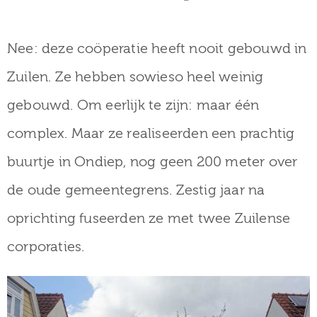
museum
Nee: deze coöperatie heeft nooit gebouwd in
Zuilen. Ze hebben sowieso heel weinig
Activiteiten
gebouwd. Om eerlijk te zijn: maar één
complex. Maar ze realiseerden een prachtig
Verhalen
buurtje in Ondiep, nog geen 200 meter over
over
de oude gemeentegrens. Zestig jaar na
Zuilen
oprichting fuseerden ze met twee Zuilense
corporaties.
Collectie