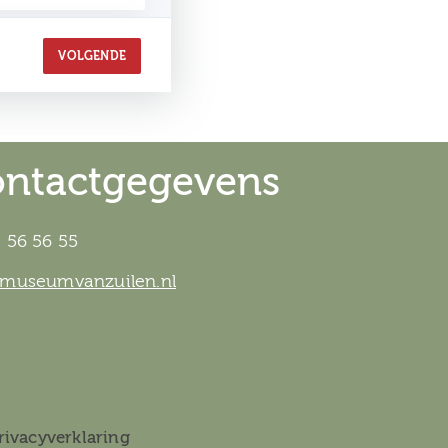
€ 90,00
VOLGENDE
ntactgegevens
 56 56 55
@museumvanzuilen.nl
rivacyverklaring