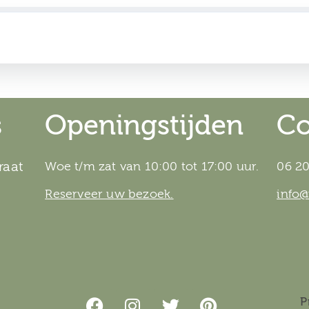
 Werkspoor Smokkelaar - 6 personen
1h
n het Museum van Zuilen voor 6 personen
s
Openingstijden
Co
raat
Woe t/m zat van 10:00 tot 17:00 uur.
06 20
Reserveer uw bezoek.
info
P