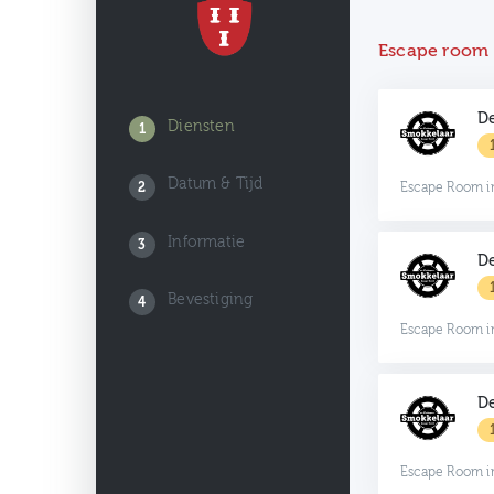
Escape room
De
Diensten
1
Datum & Tijd
2
Escape Room i
Informatie
3
De
Bevestiging
4
Escape Room i
De
Escape Room i