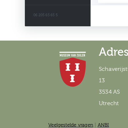
De
06 205 65 65 5
Escape Room i
Adre
Schaverijst
13
3534 AS
Utrecht
Veelgestelde vragen
|
ANBI